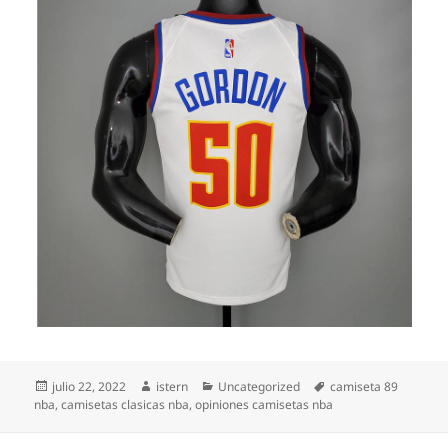
Publicado
Autor
Categorías
Etiquetas
julio 22, 2022
istern
Uncategorized
camiseta 89
el
nba
,
camisetas clasicas nba
,
opiniones camisetas nba
Navegación