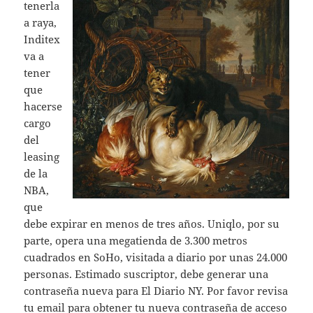
tenerla
a raya,
Inditex
va a
tener
que
hacerse
cargo
del
leasing
de la
NBA,
que
debe expirar en menos de tres años. Uniqlo, por su
parte, opera una megatienda de 3.300 metros
cuadrados en SoHo, visitada a diario por unas 24.000
personas. Estimado suscriptor, debe generar una
contraseña nueva para El Diario NY. Por favor revisa
tu email para obtener tu nueva contraseña de acceso