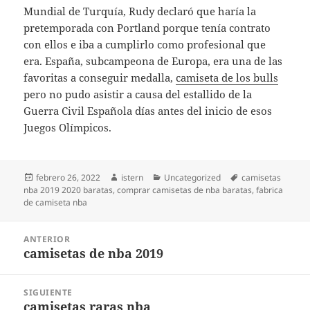
Mundial de Turquía, Rudy declaró que haría la
pretemporada con Portland porque tenía contrato
con ellos e iba a cumplirlo como profesional que
era. España, subcampeona de Europa, era una de las
favoritas a conseguir medalla,
camiseta de los bulls
pero no pudo asistir a causa del estallido de la
Guerra Civil Española días antes del inicio de esos
Juegos Olímpicos.
Publicado
Autor
Categorías
Etiquetas
febrero 26, 2022
istern
Uncategorized
camisetas
el
nba 2019 2020 baratas
,
comprar camisetas de nba baratas
,
fabrica
de camiseta nba
Navegación
ANTERIOR
de
camisetas de nba 2019
Entrada
entradas
anterior:
SIGUIENTE
camisetas raras nba
Entrada