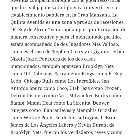
Avenida compartirá bloque con el gigantesco local
que la rival japonesa Uniqlo va a convertir en su
establecimiento bandera en la Gran Manzana. La
Quinta Avenida es una zona a prueba de recesiones.
“El Rey de Akron” será capitán por quinta ocasión de
manera consecutiva y para el mencionado partido,
estará acompañado de dos Jugadores Más Valioso,
como es el caso de Stephen Curry y el gigante serbio
Nikola Jokić. Por fuera de los dos casos
mencionados, también aparecen Brooklyn Nets
como 101 Dálmatas, Sacramento Kings como El Rey
León, Chicago Bulls como Los Increíbles, San
Antonio Spurs como Coco, Utah Jazz como Frozen,
Detroit Pistons como Cars, Milwaukee Bucks como
Bambi, Miami Heat como La Sirenita, Denver
Nuggets como Blancanieves y Memphis Grizzlies
como Winnie Pooh. En dichos sufragios, LeBron
James de Los Ángeles Lakers y Kevin Durant de
Brooklyn Nets, fueron los verdaderos reyes y como