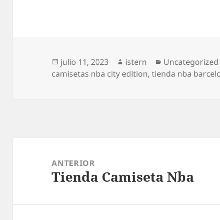
Publicado
Autor
Categorías
julio 11, 2023
istern
Uncategorized
el
camisetas nba city edition
,
tienda nba barcel
Navegación
de
ANTERIOR
Tienda Camiseta Nba
entradas
Entrada
anterior: