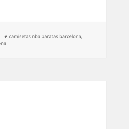
Etiquetas
camisetas nba baratas barcelona
,
ona