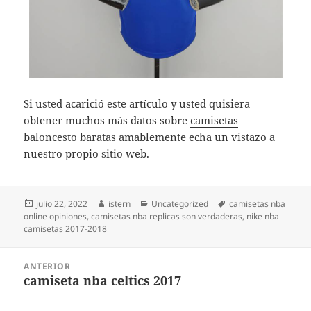
Si usted acarició este artículo y usted quisiera
obtener muchos más datos sobre
camisetas
baloncesto baratas
amablemente echa un vistazo a
nuestro propio sitio web.
Publicado
Autor
Categorías
Etiquetas
julio 22, 2022
istern
Uncategorized
camisetas nba
el
online opiniones
,
camisetas nba replicas son verdaderas
,
nike nba
camisetas 2017-2018
Navegación
ANTERIOR
de
camiseta nba celtics 2017
Entrada
entradas
anterior: