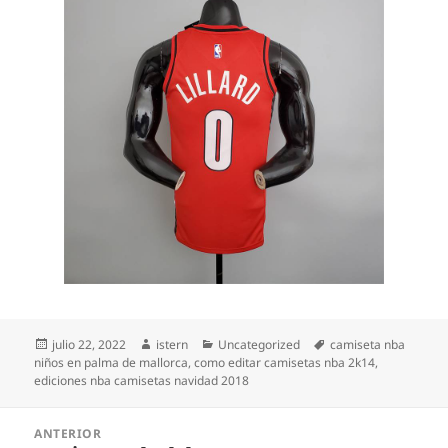
Publicado
Autor
Categorías
Etiquetas
julio 22, 2022
istern
Uncategorized
camiseta nba
el
niños en palma de mallorca
,
como editar camisetas nba 2k14
,
ediciones nba camisetas navidad 2018
Navegación
ANTERIOR
de