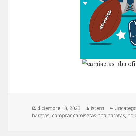
Publicado
Autor
Categorí
diciembre 13, 2023
istern
Uncatego
el
baratas
,
comprar camisetas nba baratas
,
hol