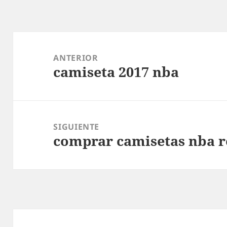
Navegación
de
ANTERIOR
camiseta 2017 nba
entradas
Entrada
anterior:
SIGUIENTE
comprar camisetas nba r
Entrada
siguiente: