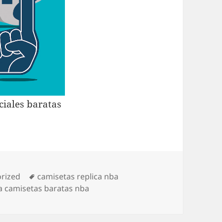
as
Etiquetas
rized
camisetas replica nba
a camisetas baratas nba