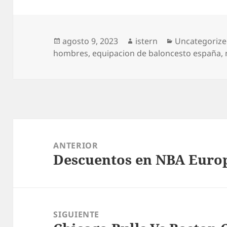
Publicado
Autor
Categorías
agosto 9, 2023
istern
Uncategoriz
el
hombres
,
equipacion de baloncesto españa
,
Navegación
de
ANTERIOR
Descuentos en NBA Europe
entradas
Entrada
anterior:
SIGUIENTE