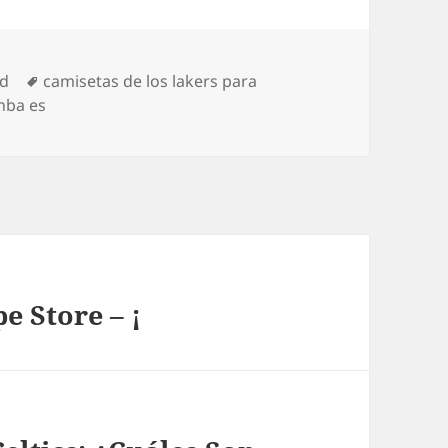
Etiquetas
ed
camisetas de los lakers para
nba es
 Store – ¡